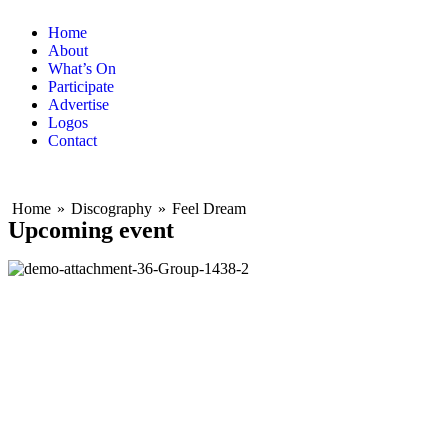
Home
About
What’s On
Participate
Advertise
Logos
Contact
Home
»
Discography
»
Feel Dream
Upcoming event
Epic Sport Rock Trailer
326
12467307_inspiring-uplifting-emotional-
piano_by_redlionproduction_preview
178