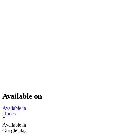
Energetic Upbeat Pop (Preview)
156
Upbeat and Inspiring Corporate (AJ Preview)
148
22356677_upbeat-uplifting-sport-motivational_by_prigida_preview
995
22471947_in-that-future-bass_by_7_keys_preview
459
Available on
Available in
iTunes
Available in
Google play